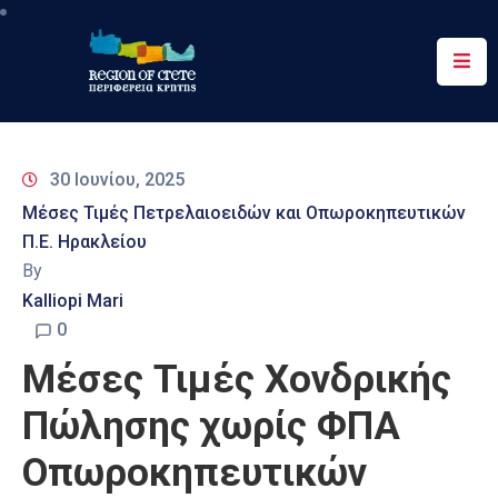
Περιφέρεια
Ενημέρωση
30 Ιουνίου, 2025
Έργα
Μέσες Τιμές Πετρελαιοειδών και Οπωροκηπευτικών
&
Π.Ε. Ηρακλείου
Δράσεις
By
Ψηφιακές
Kalliopi Mari
Υπηρεσίες
0
Μέσες Τιμές Χονδρικής
Επικοινωνία
Πώλησης χωρίς ΦΠΑ
Οπωροκηπευτικών