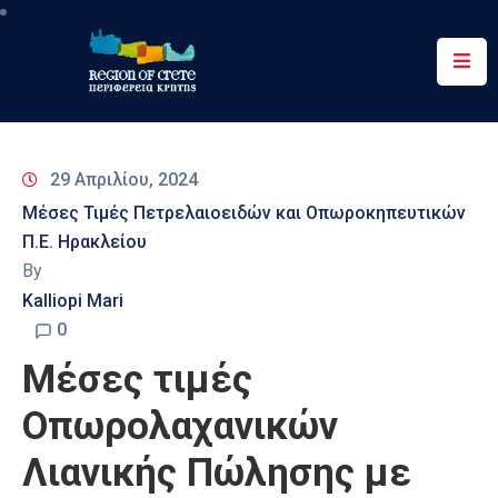
Περιφέρεια
Ενημέρωση
29 Απριλίου, 2024
Έργα
Μέσες Τιμές Πετρελαιοειδών και Οπωροκηπευτικών
&
Π.Ε. Ηρακλείου
Δράσεις
By
Ψηφιακές
Kalliopi Mari
Υπηρεσίες
0
Μέσες τιμές
Επικοινωνία
Οπωρολαχανικών
Λιανικής Πώλησης με