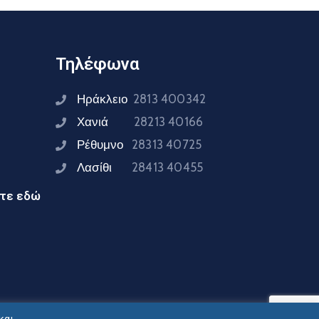
Τηλέφωνα
Ηράκλειο
2813 400342
Χανιά
28213 40166
Ρέθυμνο
28313 40725
Λασίθι
28413 40455
ίτε εδώ