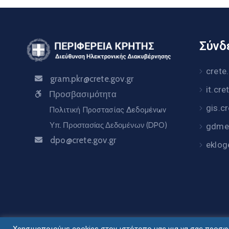
Σύνδε
crete
gram.pkr@crete.gov.gr
it.cre
Προσβασιμότητα
gis.c
Πολιτική Προστασίας Δεδομένων
Υπ. Προστασίας Δεδομένων (DPO)
gdme.
dpo@crete.gov.gr
eklog