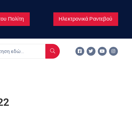
ου Πολίτη
Ηλεκτρονικά Ραντεβού
22