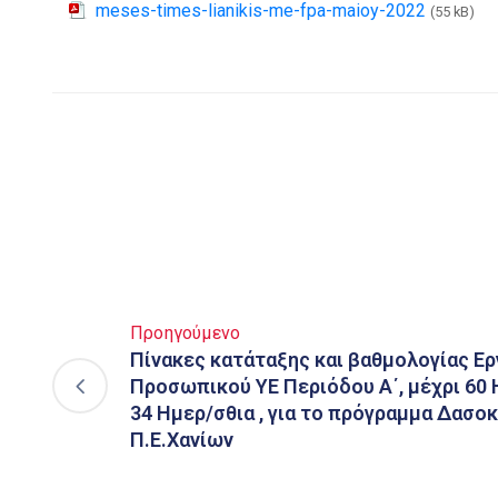
meses-times-lianikis-me-fpa-maioy-2022
(55 kB)
Προηγούμενο
Πίνακες κατάταξης και βαθμολογίας Ε
Προσωπικού ΥΕ Περιόδου Α΄, μέχρι 60 
34 Ημερ/σθια , για το πρόγραμμα Δασο
Π.Ε.Χανίων