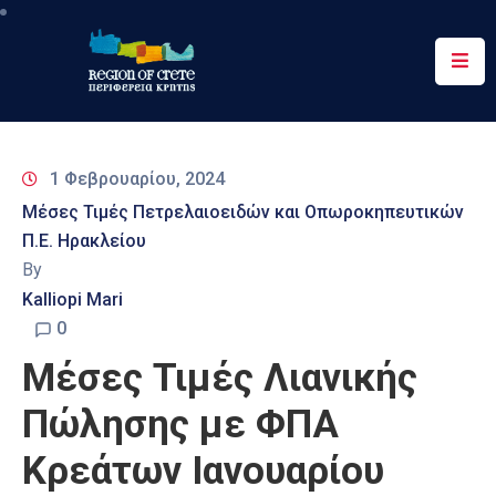
Περιφέρεια
Ενημέρωση
1 Φεβρουαρίου, 2024
Έργα
Μέσες Τιμές Πετρελαιοειδών και Οπωροκηπευτικών
&
Π.Ε. Ηρακλείου
Δράσεις
By
Ψηφιακές
Kalliopi Mari
Υπηρεσίες
0
Μέσες Τιμές Λιανικής
Επικοινωνία
Πώλησης με ΦΠΑ
Κρεάτων Ιανουαρίου