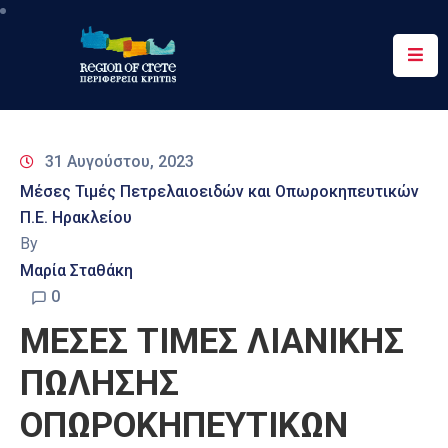
Περιφέρεια
Ενημέρωση
31 Αυγούστου, 2023
Έργα
Μέσες Τιμές Πετρελαιοειδών και Οπωροκηπευτικών
&
Π.Ε. Ηρακλείου
Δράσεις
By
Ψηφιακές
Μαρία Σταθάκη
Υπηρεσίες
0
ΜΕΣΕΣ ΤΙΜΕΣ ΛΙΑΝΙΚΗΣ
Επικοινωνία
ΠΩΛΗΣΗΣ
ΟΠΩΡΟΚΗΠΕΥΤΙΚΩΝ