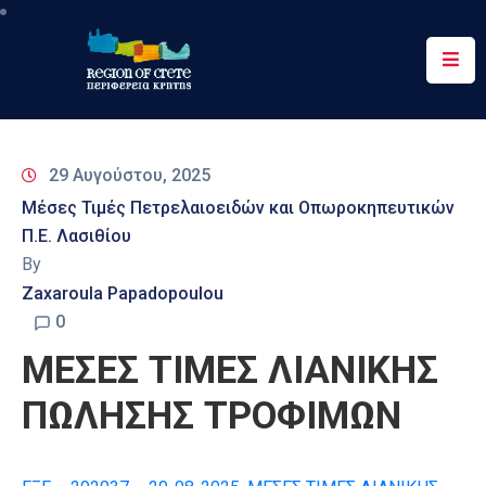
Περιφέρεια
Ενημέρωση
29 Αυγούστου, 2025
Έργα
Μέσες Τιμές Πετρελαιοειδών και Οπωροκηπευτικών
&
Π.Ε. Λασιθίου
Δράσεις
By
Ψηφιακές
Zaxaroula Papadopoulou
Υπηρεσίες
0
ΜΕΣΕΣ ΤΙΜΕΣ ΛΙΑΝΙΚΗΣ
Επικοινωνία
ΠΩΛΗΣΗΣ ΤΡΟΦΙΜΩΝ