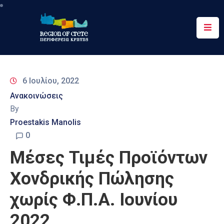
Περιφέρεια
Ενημέρωση
6 Ιουλίου, 2022
Έργα
Ανακοινώσεις
&
By
Δράσεις
Proestakis Manolis
Ψηφιακές
0
Υπηρεσίες
Μέσες Τιμές Προϊόντων
Επικοινωνία
Χονδρικής Πώλησης
χωρίς Φ.Π.Α. Ιουνίου
2022