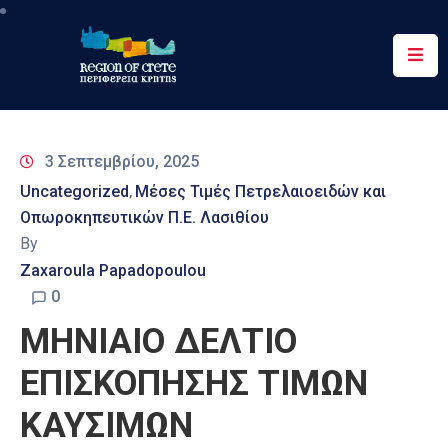
Περιφέρεια
Ενημέρωση
3 Σεπτεμβρίου, 2025
Έργα
Uncategorized
Μέσες Τιμές Πετρελαιοειδών και
‚
&
Οπωροκηπευτικών Π.Ε. Λασιθίου
Δράσεις
By
Ψηφιακές
Zaxaroula Papadopoulou
Υπηρεσίες
0
MHNIAIO ΔΕΛΤΙΟ
Επικοινωνία
ΕΠΙΣΚΟΠΗΣΗΣ ΤΙΜΩΝ
ΚΑΥΣΙΜΩΝ