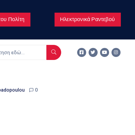
ου Πολίτη
Ηλεκτρονικά Ραντεβού
padopoulou
0