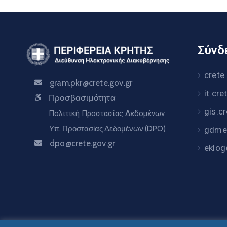
Σύνδε
crete
gram.pkr@crete.gov.gr
it.cre
Προσβασιμότητα
gis.c
Πολιτική Προστασίας Δεδομένων
Υπ. Προστασίας Δεδομένων (DPO)
gdme.
dpo@crete.gov.gr
eklog