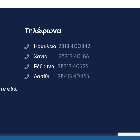
Τηλέφωνα
Ηράκλειο
2813 400342
Χανιά
28213 40166
Ρέθυμνο
28313 40725
Λασίθι
28413 40455
ίτε εδώ