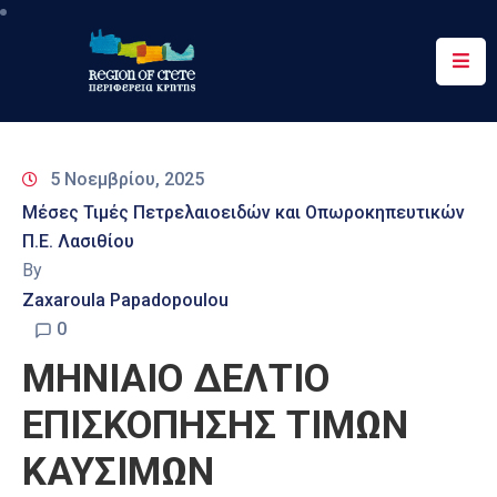
Περιφέρεια
Ενημέρωση
5 Νοεμβρίου, 2025
Έργα
Μέσες Τιμές Πετρελαιοειδών και Οπωροκηπευτικών
&
Π.Ε. Λασιθίου
Δράσεις
By
Ψηφιακές
Zaxaroula Papadopoulou
Υπηρεσίες
0
MHNIAIO ΔΕΛΤΙΟ
Επικοινωνία
ΕΠΙΣΚΟΠΗΣΗΣ ΤΙΜΩΝ
ΚΑΥΣΙΜΩΝ