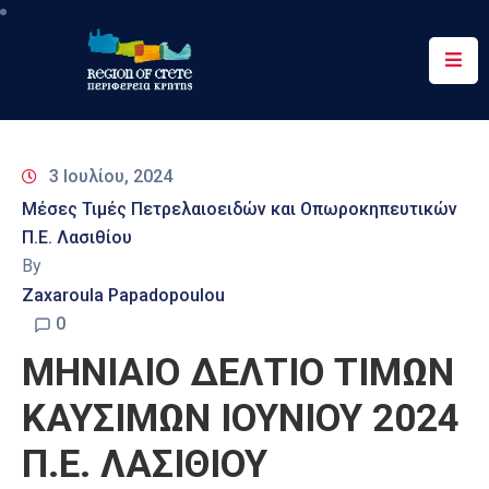
Περιφέρεια
Ενημέρωση
3 Ιουλίου, 2024
Έργα
Μέσες Τιμές Πετρελαιοειδών και Οπωροκηπευτικών
&
Π.Ε. Λασιθίου
Δράσεις
By
Ψηφιακές
Zaxaroula Papadopoulou
Υπηρεσίες
0
ΜΗΝΙΑΙΟ ΔΕΛΤΙΟ ΤΙΜΩΝ
Επικοινωνία
ΚΑΥΣΙΜΩΝ ΙΟΥΝΙΟΥ 2024
Π.Ε. ΛΑΣΙΘΙΟΥ