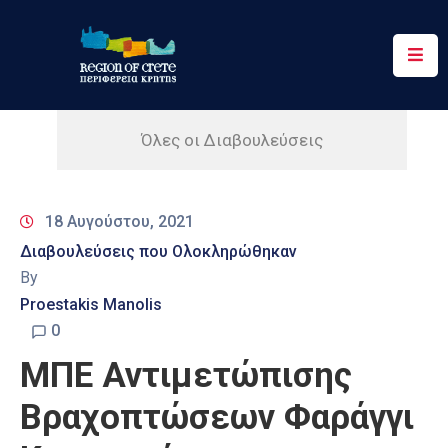
Περιφέρεια
Ενημέρωση
Όλες οι Διαβουλεύσεις
Έργα
&
18 Αυγούστου, 2021
Δράσεις
Διαβουλεύσεις που Ολοκληρώθηκαν
Ψηφιακές
By
Υπηρεσίες
Proestakis Manolis
0
Επικοινωνία
ΜΠΕ Αντιμετώπισης
Βραχοπτώσεων Φαράγγι