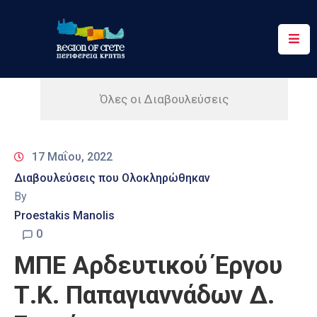
Περιφέρεια
Ενημέρωση
Όλες οι Διαβουλεύσεις
Έργα
&
17 Μαΐου, 2022
Δράσεις
Διαβουλεύσεις που Ολοκληρώθηκαν
Ψηφιακές
By
Υπηρεσίες
Proestakis Manolis
0
Επικοινωνία
ΜΠΕ Αρδευτικού Έργου
Τ.Κ. Παπαγιαννάδων Δ.