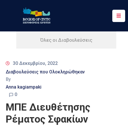
Περιφέρεια
Ενημέρωση
Όλες οι Διαβουλεύσεις
Έργα
&
30 Δεκεμβρίου, 2022
Δράσεις
Διαβουλεύσεις που Ολοκληρώθηκαν
Ψηφιακές
By
Υπηρεσίες
Anna kagiampaki
0
Επικοινωνία
ΜΠΕ Διευθέτησης
Ρέματος Σφακίων