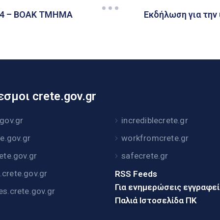
4 – ΒΟΑΚ ΤΜΗΜΑ
Εκδήλωση για την 
σμοι crete.gov.gr
.gov.gr
incrediblecrete.gr
te.gov.gr
workfromcrete.gr
rete.gov.gr
safecrete.gr
crete.gov.gr
RSS Feeds
Για ενημερώσεις εγγραφε
es.crete.gov.gr
Παλιά Ιστοσελίδα ΠΚ