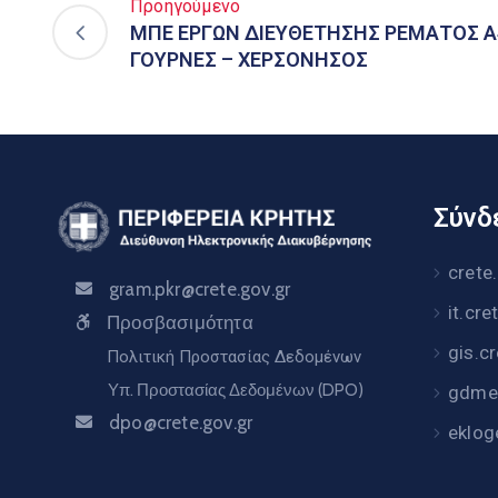
Προηγούμενο
ΜΠΕ ΕΡΓΩΝ ΔΙΕΥΘΕΤΗΣΗΣ ΡΕΜΑΤΟΣ Α
ΓΟΥΡΝΕΣ – ΧΕΡΣΟΝΗΣΟΣ
Σύνδε
crete
gram.pkr@crete.gov.gr
it.cre
Προσβασιμότητα
gis.c
Πολιτική Προστασίας Δεδομένων
Υπ. Προστασίας Δεδομένων (DPO)
gdme.
dpo@crete.gov.gr
eklog