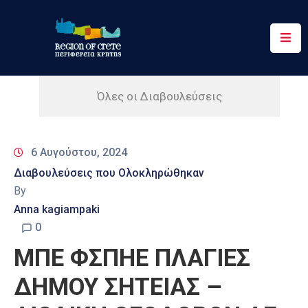
Περιφέρεια
Ενημέρωση
Όλες οι Διαβουλεύσεις
Έργα
&
6 Αυγούστου, 2024
Δράσεις
Διαβουλεύσεις που Ολοκληρώθηκαν
Ψηφιακές
By
Υπηρεσίες
Anna kagiampaki
0
Επικοινωνία
ΜΠΕ ΦΣΠΗΕ ΠΛΑΓΙΕΣ
ΔΗΜΟΥ ΣΗΤΕΙΑΣ –