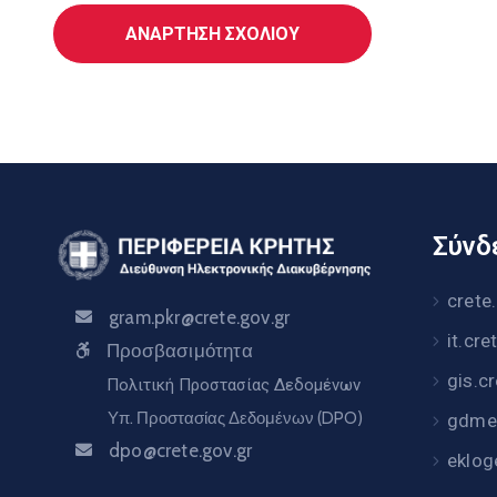
Σύνδε
crete
gram.pkr@crete.gov.gr
it.cre
Προσβασιμότητα
gis.c
Πολιτική Προστασίας Δεδομένων
Υπ. Προστασίας Δεδομένων (DPO)
gdme.
dpo@crete.gov.gr
eklog