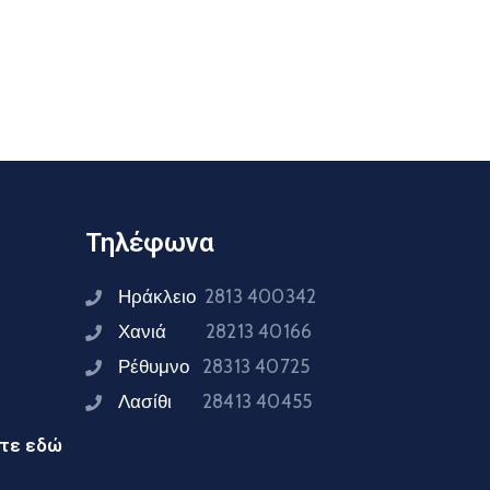
Τηλέφωνα
Ηράκλειο
2813 400342
Χανιά
28213 40166
Ρέθυμνο
28313 40725
Λασίθι
28413 40455
ίτε εδώ