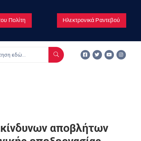
ου Πολίτη
Ηλεκτρονικά Ραντεβού
ικίνδυνων αποβλήτων