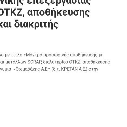
νικής επεξεργασίας
 ΟΤΚΖ, αποθήκευσης
αι διακριτής
γο με τίτλο «Μάντρα προσωρινής αποθήκευσης μη
αι μετάλλων SCRAP, διαλυτηρίου ΟΤΚΖ, αποθήκευσης
υμία «Θωμαδάκης Α.Ε.» (δ.τ. ΚΡΕΤΑΝ Α.Ε.) στην