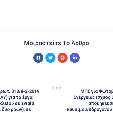
Μοιραστείτε Το Άρθρο
πρωτ. 318/8-2-2019
ΜΠΕ για Φωτοβ
Υ) για το έργο:
Ενέργειας ισχύος
λείου σε ενιαία
αποθήκευσ
δύο ροών), σε
καυσίμου/υδρογόνου 