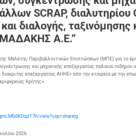
ών, συγκέντρωσης και μηχα
τάλλων SCRAP, διαλυτηρίου
αι διαλογής, ταξινόμησης κ
ΩΜΑΔΑΚΗΣ Α.Ε.”
 της Μελέτης Περιβαλλοντικών Επιπτώσεων (ΜΠΕ) για το έρ
υγκέντρωσης και μηχανικής επεξεργασίας παλαιού σιδήρου κ
 διακριτής επεξεργασίας ΑΗΗΕ» από την εταιρεία με την επων
εριφέρειας Κρήτης».
jvKgmLM0dKDqzT7h/view?usp=sharing
ουλίου 2026