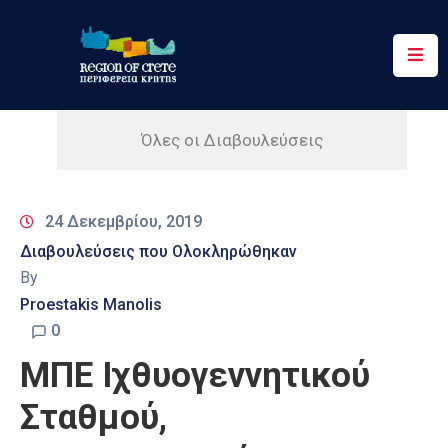
Περιφέρεια
Ενημέρωση
Όλες οι Διαβουλεύσεις
Έργα
&
24 Δεκεμβρίου, 2019
Δράσεις
Διαβουλεύσεις που Ολοκληρώθηκαν
Ψηφιακές
By
Υπηρεσίες
Proestakis Manolis
0
Επικοινωνία
ΜΠΕ Ιχθυογεννητικού
Σταθμού,