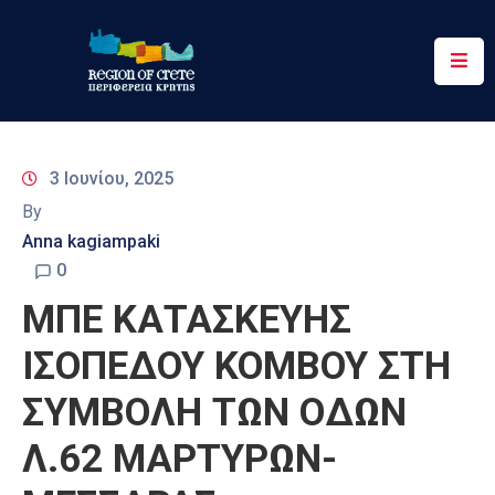
Περιφέρεια
Ενημέρωση
3 Ιουνίου, 2025
Έργα
By
&
Anna kagiampaki
Δράσεις
0
Ψηφιακές
ΜΠΕ ΚΑΤΑΣΚΕΥΗΣ
Υπηρεσίες
ΙΣΟΠΕΔΟΥ ΚΟΜΒΟΥ ΣΤΗ
Επικοινωνία
ΣΥΜΒΟΛΗ ΤΩΝ ΟΔΩΝ
Λ.62 ΜΑΡΤΥΡΩΝ-