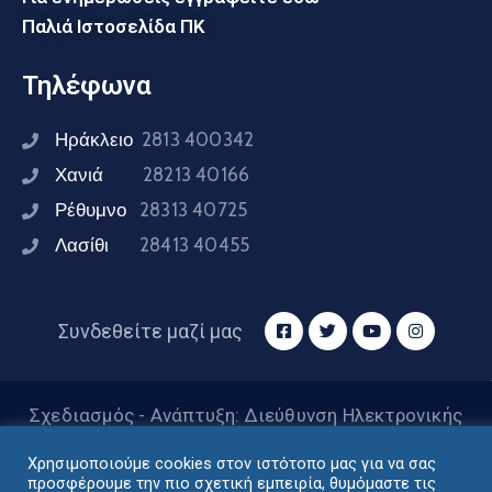
Παλιά Ιστοσελίδα ΠΚ
Τηλέφωνα
Ηράκλειο
2813 400342
Χανιά
28213 40166
Ρέθυμνο
28313 40725
Λασίθι
28413 40455
Συνδεθείτε μαζί μας
Σχεδιασμός - Ανάπτυξη: Διεύθυνση Ηλεκτρονικής
Διακυβέρνησης Περιφέρειας Κρήτης © 2024
Χρησιμοποιούμε cookies στον ιστότοπο μας για να σας
προσφέρουμε την πιο σχετική εμπειρία, θυμόμαστε τις