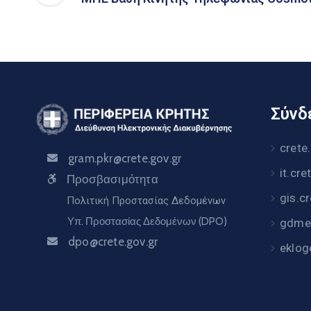
Σύνδε
crete
gram.pkr@crete.gov.gr
it.cre
Προσβασιμότητα
gis.c
Πολιτική Προστασίας Δεδομένων
Υπ. Προστασίας Δεδομένων (DPO)
gdme.
dpo@crete.gov.gr
eklog