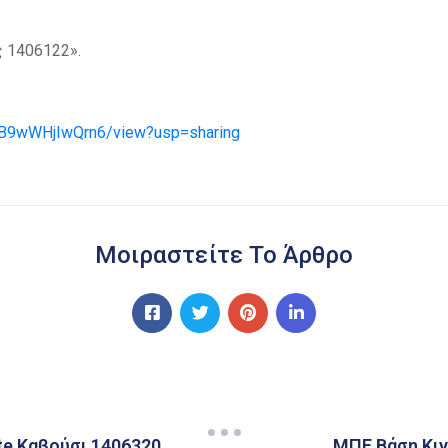
 1406122».
lSB9wWHjIwQrn6/view?usp=sharing
Μοιραστείτε Το Άρθρο
e Καβούσι 1406320
ΜΠΕ Βάση Κι