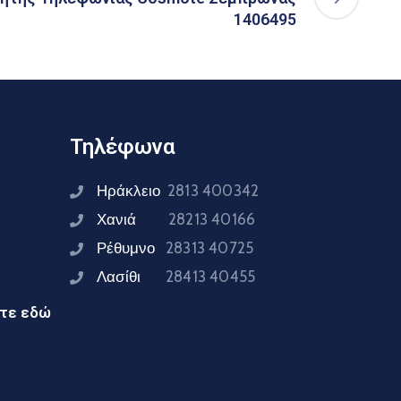
1406495
Τηλέφωνα
Ηράκλειο
2813 400342
Χανιά
28213 40166
Ρέθυμνο
28313 40725
Λασίθι
28413 40455
ίτε εδώ