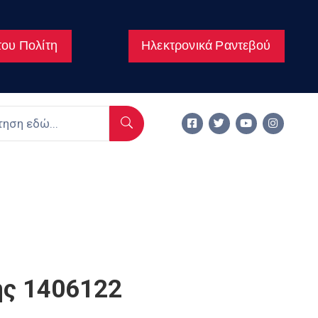
ου Πολίτη
Ηλεκτρονικά Ραντεβού
ης 1406122