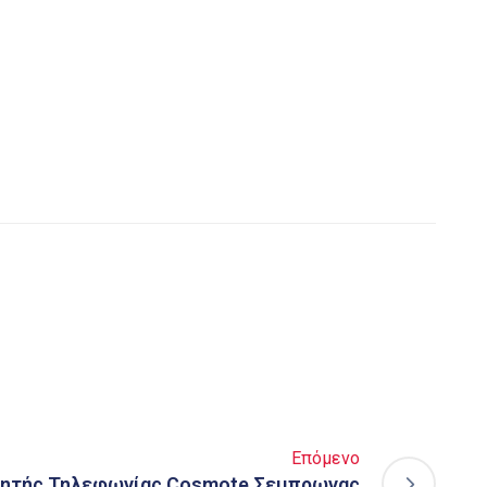
Επόμενο
νητής Τηλεφωνίας Cosmote Σεμπρωνας