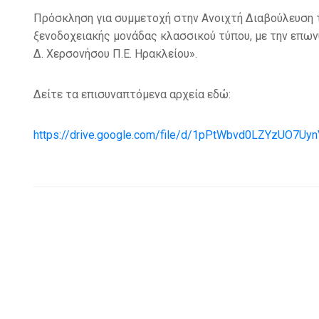
Πρόσκληση για συμμετοχή στην Ανοιχτή Διαβούλευση 
ξενοδοχειακής μονάδας κλασσικού τύπ
o
υ, με την επω
Δ. Χερσονήσου Π.Ε. Ηρακλείου».
Δείτε τα επισυναπτόμενα αρχεία εδώ:
https://drive.google.com/file/d/1pPtWbvd0LZYzUO7Uy