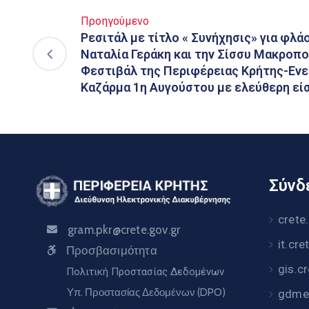
Προηγούμενο
Ρεσιτάλ με τίτλο « Συνήχησις» για φλά
Ναταλία Γεράκη και την Σίσσυ Μακροπο
Φεστιβάλ της Περιφέρειας Κρήτης-Ενε
Καζάρμα 1η Αυγούστου με ελεύθερη εί
Σύνδε
crete
gram.pkr@crete.gov.gr
it.cre
Προσβασιμότητα
gis.c
Πολιτική Προστασίας Δεδομένων
Υπ. Προστασίας Δεδομένων (DPO)
gdme.