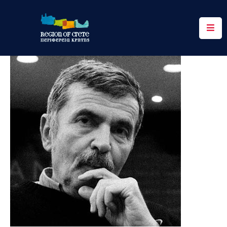
Περιφέρεια
Ενημέρωση
Έργα
&
Δράσεις
Ψηφιακές
Υπηρεσίες
Επικοινωνία