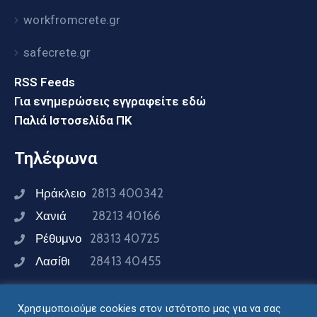
workfromcrete.gr
safecrete.gr
RSS Feeds
Για ενημερώσεις εγγραφείτε εδώ
Παλιά Ιστοσελίδα ΠΚ
Τηλέφωνα
Ηράκλειο
2813 400342
Χανιά
28213 40166
Ρέθυμνο
28313 40725
Λασίθι
28413 40455
Χρησιμοποιούμε cookies στον ιστότοπο μας για να σας
Συνδεθείτε μαζί μας