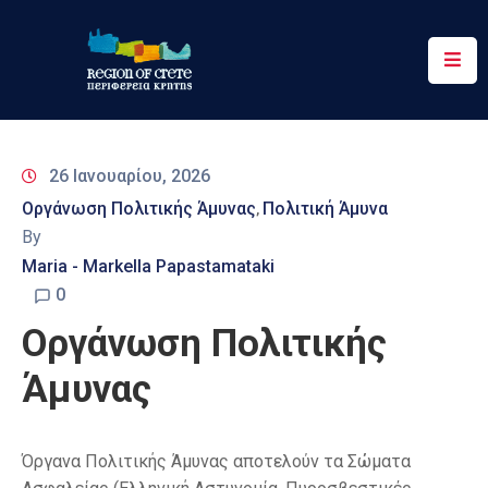
Περιφέρεια
Ενημέρωση
26 Ιανουαρίου, 2026
Έργα
Οργάνωση Πολιτικής Άμυνας
Πολιτική Άμυνα
‚
&
By
Δράσεις
Maria - Markella Papastamataki
Ψηφιακές
0
Υπηρεσίες
Οργάνωση Πολιτικής
Επικοινωνία
Άμυνας
Όργανα Πολιτικής Άμυνας αποτελούν τα Σώματα