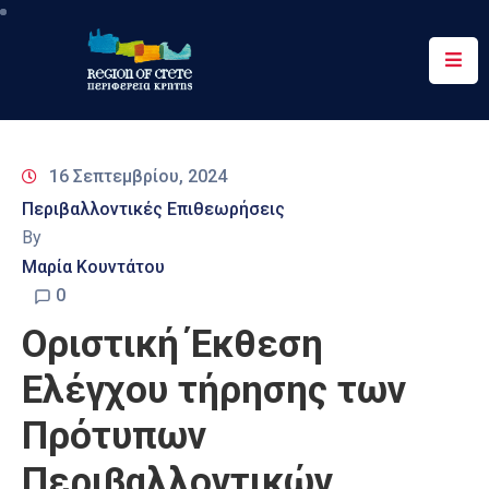
Περιφέρεια
Ενημέρωση
16 Σεπτεμβρίου, 2024
Έργα
Περιβαλλοντικές Επιθεωρήσεις
&
By
Δράσεις
Μαρία Κουντάτου
Ψηφιακές
0
Υπηρεσίες
Οριστική Έκθεση
Επικοινωνία
Ελέγχου τήρησης των
Πρότυπων
Περιβαλλοντικών