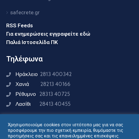
safecrete.gr
RSS Feeds
Για ενημερώσεις εγγραφείτε εδώ
Παλιά Ιστοσελίδα ΠΚ
Τηλέφωνα
Ηράκλειο
2813 400342
Χανιά
28213 40166
Ρέθυμνο
28313 40725
Λασίθι
28413 40455
Χρησιμοποιούμε cookies στον ιστότοπο μας για να σας
Συνδεθείτε μαζί μας
προσφέρουμε την πιο σχετική εμπειρία, θυμόμαστε τις
προτιμήσεις σας και τις επανειλημμένες επισκέψεις.