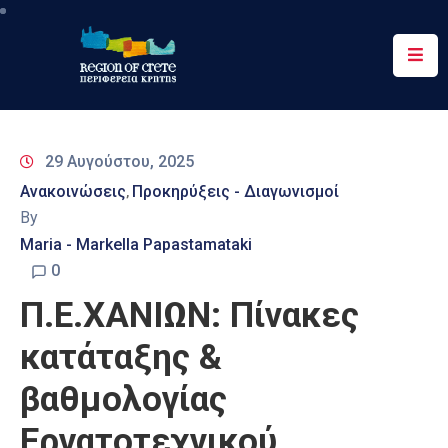
Περιφέρεια
Ενημέρωση
29 Αυγούστου, 2025
Έργα
Ανακοινώσεις
Προκηρύξεις - Διαγωνισμοί
‚
&
By
Δράσεις
Maria - Markella Papastamataki
Ψηφιακές
0
Υπηρεσίες
Π.Ε.ΧΑΝΙΩΝ: Πίνακες
Επικοινωνία
κατάταξης &
βαθμολογίας
Εργατοτεχνικού