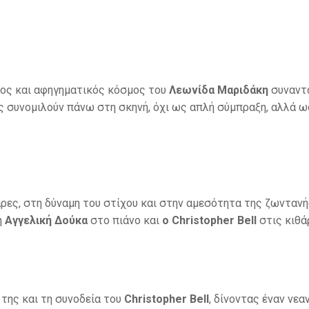
ρος και αφηγηματικός κόσμος του
Λεωνίδα Μαριδάκη
συναντά
ς συνομιλούν πάνω στη σκηνή, όχι ως απλή σύμπραξη, αλλά ως
ρες, στη δύναμη του στίχου και στην αμεσότητα της ζωντανής
η
Αγγελική Δούκα
στο πιάνο και
ο Christopher Bell
στις κιθά
α της και τη συνοδεία του
Christopher Bell
, δίνοντας έναν νεα