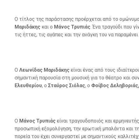
Ο τίτλος της παράστασης προέρχεται από το ομώνυμ
Μαριδάκης
και ο
Μάνος Τρυπιάς
. Ένα τραγούδι που γ
τις ήττες, τις αγάπες και την ανάγκη του να παραμένε
Ο
Λεωνίδας Μαριδάκης
είναι ένας από τους ιδιαίτερ
σημαντική παρουσία στη μουσική για το θέατρο και σ
Ελευθερίου
, ο
Σταύρος Σιόλας
, ο
Φοίβος Δεληβοριάς,
Ο
Μάνος Τρυπιάς
είναι τραγουδοποιός και ερμηνευτής
προσωπική εξομολόγηση, την ερωτική μπαλάντα και τη
πορεία του έχει συνεργαστεί με σημαντικούς καλλιτέ