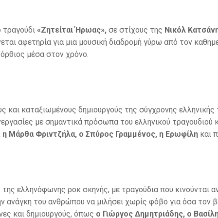
ο τραγούδι
«Ζητείται Ήρωας»,
σε στίχους της
Νικόλ Κατσάν
ίνεται αφετηρία για μια μουσική διαδρομή γύρω από τον καθημ
ι όρθιος μέσα στον χρόνο.
ους και καταξιωμένους δημιουργούς της σύγχρονης ελληνικής
υνεργασίες με σημαντικά πρόσωπα του ελληνικού τραγουδιού 
 η Μάρθα Φριντζήλα, ο Σπύρος Γραμμένος, η Ερωφίλη
και π
 της ελληνόφωνης ροκ σκηνής, με τραγούδια που κινούνται αν
ν ανάγκη του ανθρώπου να μιλήσει χωρίς φόβο για όσα τον β
χνες και δημιουργούς, όπως
ο Γιώργος Δημητριάδης, ο Βασίλ