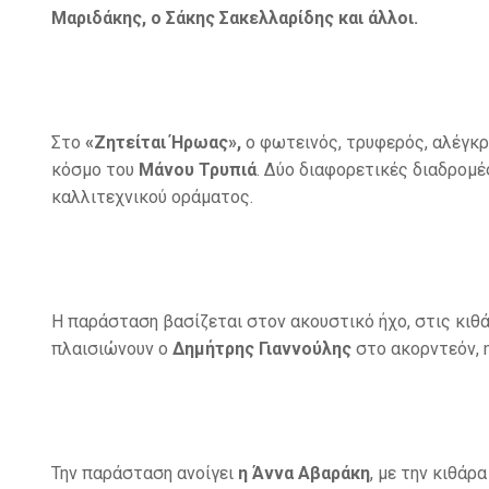
Μαριδάκης, ο Σάκης Σακελλαρίδης και άλλοι.
Στο
«Ζητείται Ήρωας»,
ο φωτεινός, τρυφερός, αλέγκ
κόσμο του
Μάνου Τρυπιά
. Δύο διαφορετικές διαδρομέ
καλλιτεχνικού οράματος.
Η παράσταση βασίζεται στον ακουστικό ήχο, στις κιθά
πλαισιώνουν ο
Δημήτρης Γιαννούλης
στο ακορντεόν, 
Την παράσταση ανοίγει
η Άννα Αβαράκη
, με την κιθάρ