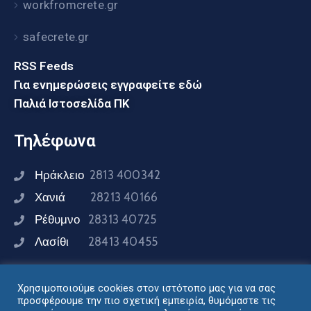
workfromcrete.gr
safecrete.gr
RSS Feeds
Για ενημερώσεις εγγραφείτε εδώ
Παλιά Ιστοσελίδα ΠΚ
Τηλέφωνα
Ηράκλειο
2813 400342
Χανιά
28213 40166
Ρέθυμνο
28313 40725
Λασίθι
28413 40455
Χρησιμοποιούμε cookies στον ιστότοπο μας για να σας
Συνδεθείτε μαζί μας
προσφέρουμε την πιο σχετική εμπειρία, θυμόμαστε τις