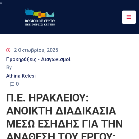
Περιφέρεια
Ενημέρωση
2 Οκτωβρίου, 2025
Έργα
Προκηρύξεις - Διαγωνισμοί
&
By
Δράσεις
Athina Kelesi
Ψηφιακές
0
Υπηρεσίες
Π.Ε. ΗΡΑΚΛΕΙΟΥ:
Επικοινωνία
ΑΝΟΙΚΤΗ ΔΙΑΔΙΚΑΣΙΑ
ΜΕΣΩ ΕΣΗΔΗΣ ΓΙΑ ΤΗΝ
ΑΝΑΘΕΣΗ ΤΟΥ ΕΡΓΟΥ: