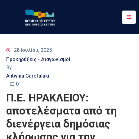
Περιφέρεια
Ενημέρωση
28 Ιουλίου, 2025
Έργα
Προκηρύξεις - Διαγωνισμοί
&
By
Δράσεις
Antwnia Garefalaki
Ψηφιακές
0
Υπηρεσίες
Π.Ε. ΗΡΑΚΛΕΙΟΥ:
Επικοινωνία
αποτελέσματα από τη
διενέργεια δημόσιας
κλήρωσης για την