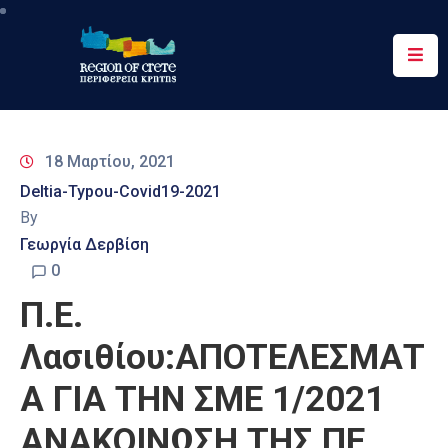
Περιφέρεια
Ενημέρωση
18 Μαρτίου, 2021
Έργα
Deltia-Typou-Covid19-2021
&
By
Δράσεις
Γεωργία Δερβίση
Ψηφιακές
0
Υπηρεσίες
Π.Ε.
Επικοινωνία
Λασιθίου:ΑΠΟΤΕΛΕΣΜΑΤ
Α ΓΙΑ ΤΗΝ ΣΜΕ 1/2021
ΑΝΑΚΟΙΝΩΣΗ ΤΗΣ ΠΕ