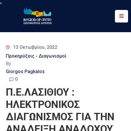
Περιφέρεια
Ενημέρωση
13 Οκτωβρίου, 2022
Έργα
Προκηρύξεις - Διαγωνισμοί
&
By
Δράσεις
Giorgos Pagkalos
Ψηφιακές
0
Υπηρεσίες
Π.Ε.ΛΑΣΙΘΙΟΥ :
Επικοινωνία
ΗΛΕΚΤΡΟΝΙΚΟΣ
ΔΙΑΓΩΝΙΣΜΟΣ ΓΙΑ ΤΗΝ
ΑΝΑΔΕΙΞΗ ΑΝΑΔΟΧΟΥ