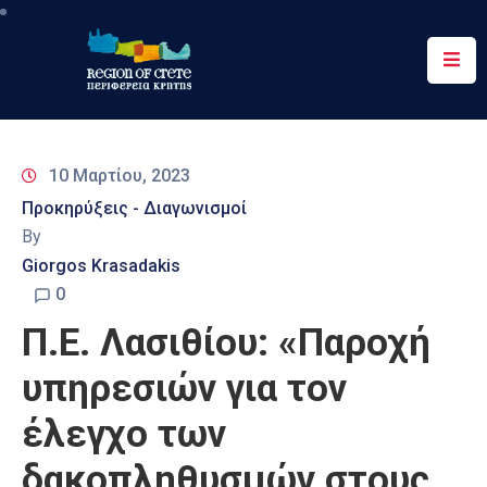
Περιφέρεια
Ενημέρωση
10 Μαρτίου, 2023
Έργα
Προκηρύξεις - Διαγωνισμοί
&
By
Δράσεις
Giorgos Krasadakis
Ψηφιακές
0
Υπηρεσίες
Π.Ε. Λασιθίου: «Παροχή
Επικοινωνία
υπηρεσιών για τον
έλεγχο των
δακοπληθυσμών στους