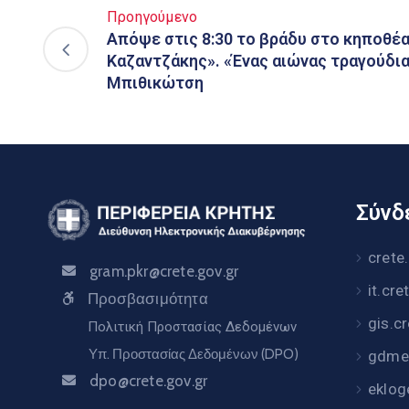
Προηγούμενο
Απόψε στις 8:30 το βράδυ στο κηποθέ
Καζαντζάκης». «Ένας αιώνας τραγούδια
Μπιθικώτση
Σύνδε
crete
gram.pkr@crete.gov.gr
it.cre
Προσβασιμότητα
gis.c
Πολιτική Προστασίας Δεδομένων
Υπ. Προστασίας Δεδομένων (DPO)
gdme.
dpo@crete.gov.gr
eklog