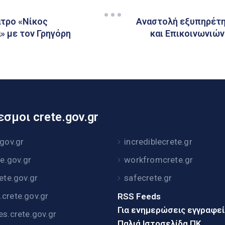
ατρο «Νίκος
Αναστολή εξυπηρέτη
» με τον Γρηγόρη
και Επικοινωνιών
σμοι crete.gov.gr
.gov.gr
incrediblecrete.gr
te.gov.gr
workfromcrete.gr
rete.gov.gr
safecrete.gr
crete.gov.gr
RSS Feeds
Για ενημερώσεις εγγραφε
es.crete.gov.gr
Παλιά Ιστοσελίδα ΠΚ