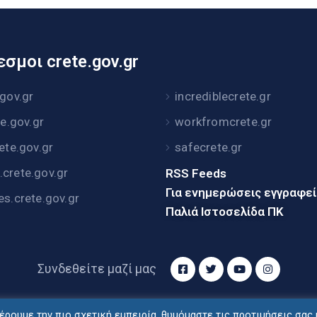
σμοι crete.gov.gr
.gov.gr
incrediblecrete.gr
te.gov.gr
workfromcrete.gr
rete.gov.gr
safecrete.gr
crete.gov.gr
RSS Feeds
Για ενημερώσεις εγγραφε
es.crete.gov.gr
Παλιά Ιστοσελίδα ΠΚ
Συνδεθείτε μαζί μας
ρουμε την πιο σχετική εμπειρία, θυμόμαστε τις προτιμήσεις σας 