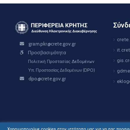
Σύνδε
crete
gram.pkr@crete.gov.gr
it.cre
Προσβασιμότητα
gis.c
Πολιτική Προστασίας Δεδομένων
Υπ. Προστασίας Δεδομένων (DPO)
gdme.
dpo@crete.gov.gr
eklog
Χρησιμοποιούμε cookies στον ιστότοπο μας για να σας προσφέ