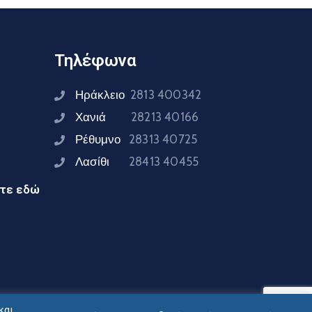
Τηλέφωνα
Ηράκλειο
2813 400342
Χανιά
28213 40166
Ρέθυμνο
28313 40725
Λασίθι
28413 40455
ίτε εδώ
και