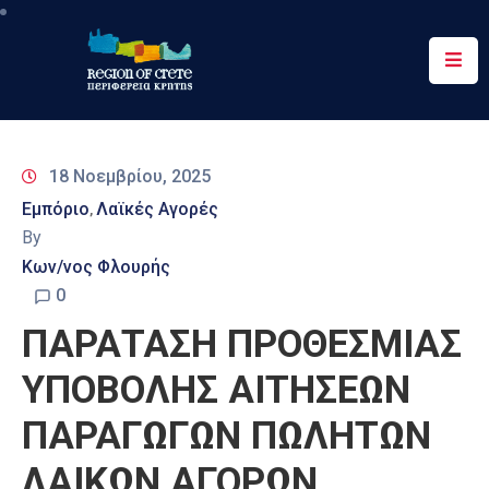
Περιφέρεια
Ενημέρωση
18 Νοεμβρίου, 2025
Έργα
Εμπόριο
Λαϊκές Αγορές
‚
&
By
Δράσεις
Κων/νος Φλουρής
Ψηφιακές
0
Υπηρεσίες
ΠΑΡΑΤΑΣΗ ΠΡΟΘΕΣΜΙΑΣ
Επικοινωνία
ΥΠΟΒΟΛΗΣ ΑΙΤΗΣΕΩΝ
ΠΑΡΑΓΩΓΩΝ ΠΩΛΗΤΩΝ
ΛΑΙΚΩΝ ΑΓΟΡΩΝ