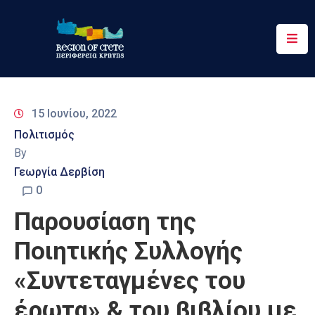
Περιφέρεια
Ενημέρωση
15 Ιουνίου, 2022
Έργα
Πολιτισμός
&
By
Δράσεις
Γεωργία Δερβίση
Ψηφιακές
0
Υπηρεσίες
Παρουσίαση της
Επικοινωνία
Ποιητικής Συλλογής
«Συντεταγμένες του
έρωτα» & του βιβλίου με