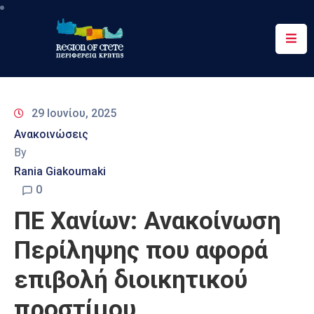
Περιφέρεια
Ενημέρωση
29 Ιουνίου, 2025
Έργα
Ανακοινώσεις
&
By
Δράσεις
Rania Giakoumaki
Ψηφιακές
0
Υπηρεσίες
ΠΕ Χανίων: Ανακοίνωση
Επικοινωνία
Περίληψης που αφορά
επιβολή διοικητικού
προστίμου