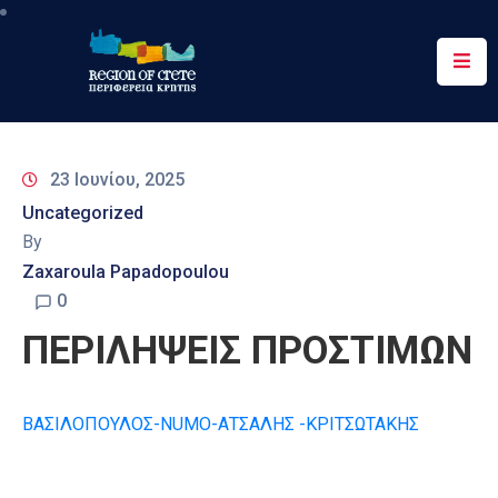
Περιφέρεια
Ενημέρωση
23 Ιουνίου, 2025
Έργα
Uncategorized
&
By
Δράσεις
Zaxaroula Papadopoulou
Ψηφιακές
0
Υπηρεσίες
ΠΕΡΙΛΗΨΕΙΣ ΠΡΟΣΤΙΜΩΝ
Επικοινωνία
ΒΑΣΙΛΟΠΟΥΛΟΣ-NUMO-ΑΤΣΑΛΗΣ -ΚΡΙΤΣΩΤΑΚΗΣ