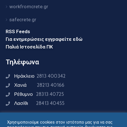
workfromcrete.gr
safecrete.gr
RSS Feeds
Για ενημερώσεις εγγραφείτε εδώ
Παλιά Ιστοσελίδα ΠΚ
Τηλέφωνα
Ηράκλειο
2813 400342
Χανιά
28213 40166
Ρέθυμνο
28313 40725
Λασίθι
28413 40455
Χρησιμοποιούμε cookies στον ιστότοπο μας για να σας
Συνδεθείτε μαζί μας