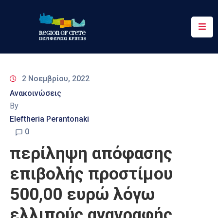
Περιφέρεια
Ενημέρωση
2 Νοεμβρίου, 2022
Έργα
Ανακοινώσεις
&
By
Δράσεις
Eleftheria Perantonaki
Ψηφιακές
0
Υπηρεσίες
περίληψη απόφασης
Επικοινωνία
επιβολής προστίμου
500,00 ευρώ λόγω
ελλιπούς αναγραφής