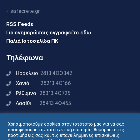
safecrete.gr
RSS Feeds
Για ενημερώσεις εγγραφείτε εδώ
Παλιά Ιστοσελίδα ΠΚ
Τηλέφωνα
Ηράκλειο
2813 400342
Χανιά
28213 40166
Ρέθυμνο
28313 40725
Λασίθι
28413 40455
Χρησιμοποιούμε cookies στον ιστότοπο μας για να σας
Συνδεθείτε μαζί μας
προσφέρουμε την πιο σχετική εμπειρία, θυμόμαστε τις
προτιμήσεις σας και τις επανειλημμένες επισκέψεις.