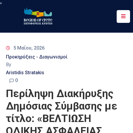
Περιφέρεια
Ενημέρωση
5 Μαΐου, 2026
Έργα
Προκηρύξεις - Διαγωνισμοί
&
By
Δράσεις
Aristidis Stratakis
Ψηφιακές
0
Υπηρεσίες
Περίληψη Διακήρυξης
Επικοινωνία
Δημόσιας Σύμβασης με
τίτλο: «ΒΕΛΤΙΩΣΗ
ΟΔΙΚΗΣ ΑΣΦΑΛΕΙΑΣ