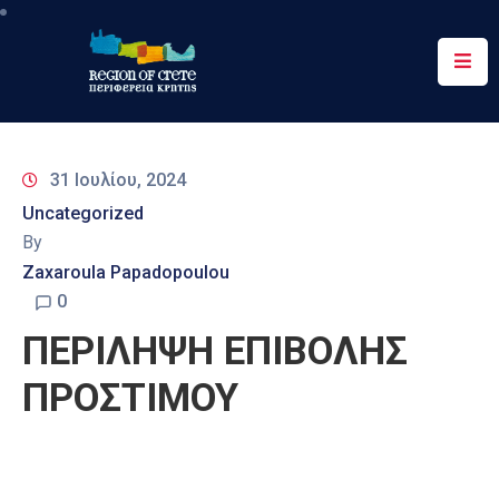
Περιφέρεια
Ενημέρωση
31 Ιουλίου, 2024
Έργα
Uncategorized
&
By
Δράσεις
Zaxaroula Papadopoulou
Ψηφιακές
0
Υπηρεσίες
ΠΕΡΙΛΗΨΗ ΕΠΙΒΟΛΗΣ
Επικοινωνία
ΠΡΟΣΤΙΜΟΥ