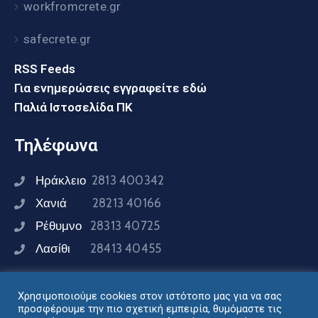
workfromcrete.gr
safecrete.gr
RSS Feeds
Για ενημερώσεις εγγραφείτε εδώ
Παλιά Ιστοσελίδα ΠΚ
Τηλέφωνα
Ηράκλειο
2813 400342
Χανιά
28213 40166
Ρέθυμνο
28313 40725
Λασίθι
28413 40455
Χρησιμοποιούμε cookies στον ιστότοπο μας για να σας
Συνδεθείτε μαζί μας
προσφέρουμε την πιο σχετική εμπειρία, θυμόμαστε τις