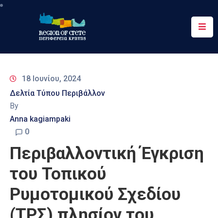
Περιφέρεια
Ενημέρωση
18 Ιουνίου, 2024
Έργα
Δελτία Τύπου Περιβάλλον
&
By
Δράσεις
Anna kagiampaki
Ψηφιακές
0
Υπηρεσίες
Περιβαλλοντική Έγκριση
Επικοινωνία
του Τοπικού
Ρυμοτομικού Σχεδίου
(ΤΡΣ) πλησίον του