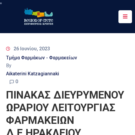
Περιφέρεια
Ενημέρωση
26 Ιουνίου, 2023
Έργα
Τμήμα Φαρμάκων - Φαρμακείων
&
By
Δράσεις
Aikaterini Katzagiannaki
Ψηφιακές
0
Υπηρεσίες
ΠΙΝΑΚΑΣ ΔΙΕΥΡΥΜΕΝΟΥ
Επικοινωνία
ΩΡΑΡΙΟΥ ΛΕΙΤΟΥΡΓΙΑΣ
ΦΑΡΜΑΚΕΙΩΝ
Δ.Ε.ΗΡΑΚΛΕΙΟΥ