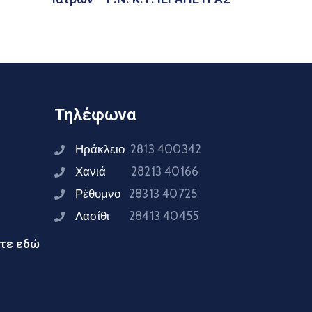
Τηλέφωνα
Ηράκλειο
2813 400342
Χανιά
28213 40166
Ρέθυμνο
28313 40725
Λασίθι
28413 40455
ίτε εδώ