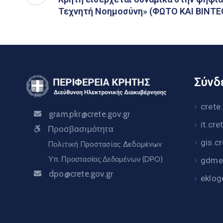
Τεχνητή Νοημοσύνη» (ΦΩΤΟ ΚΑΙ ΒΙΝΤΕ
Σύνδε
crete
gram.pkr@crete.gov.gr
it.cre
Προσβασιμότητα
gis.c
Πολιτική Προστασίας Δεδομένων
Υπ. Προστασίας Δεδομένων (DPO)
gdme.
dpo@crete.gov.gr
eklog