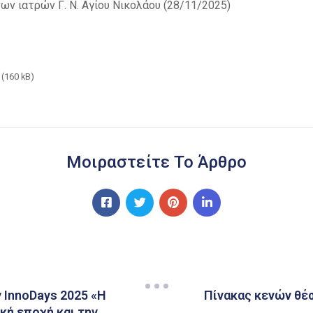
ν ιατρών Γ. Ν. Αγίου Νικολάου (28/11/2025)
(160 kB)
Μοιραστείτε Το Άρθρο
 InnoDays 2025 «Η
Πίνακας κενών θέ
κή εποχή και την