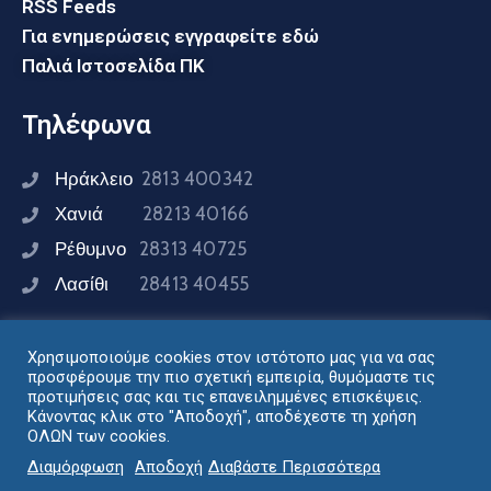
RSS Feeds
Για ενημερώσεις εγγραφείτε εδώ
Παλιά Ιστοσελίδα ΠΚ
Τηλέφωνα
Ηράκλειο
2813 400342
Χανιά
28213 40166
Ρέθυμνο
28313 40725
Λασίθι
28413 40455
Χρησιμοποιούμε cookies στον ιστότοπο μας για να σας
Συνδεθείτε μαζί μας
προσφέρουμε την πιο σχετική εμπειρία, θυμόμαστε τις
προτιμήσεις σας και τις επανειλημμένες επισκέψεις.
Κάνοντας κλικ στο "Αποδοχή", αποδέχεστε τη χρήση
ΟΛΩΝ των cookies.
Σχεδιασμός - Ανάπτυξη: Διεύθυνση Ηλεκτρονικής
Διαμόρφωση
Αποδοχή
Διαβάστε Περισσότερα
Διακυβέρνησης Περιφέρειας Κρήτης © 2024