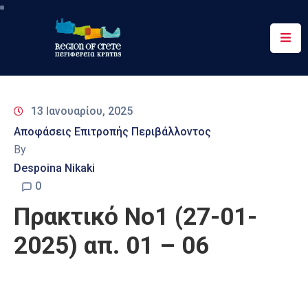
Περιφέρεια
Ενημέρωση
13 Ιανουαρίου, 2025
Έργα
Αποφάσεις Επιτροπής Περιβάλλοντος
&
By
Δράσεις
Despoina Nikaki
Ψηφιακές
0
Υπηρεσίες
Πρακτικό Νο1 (27-01-
Επικοινωνία
2025) απ. 01 – 06