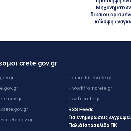
πρόσληψη ενός
Μηχανημάτων 
δικαίου ορισμένο
κάλυψη αναγκώ
σμοι crete.gov.gr
.gov.gr
incrediblecrete.gr
te.gov.gr
workfromcrete.gr
rete.gov.gr
safecrete.gr
crete.gov.gr
RSS Feeds
Για ενημερώσεις εγγραφε
es.crete.gov.gr
Παλιά Ιστοσελίδα ΠΚ