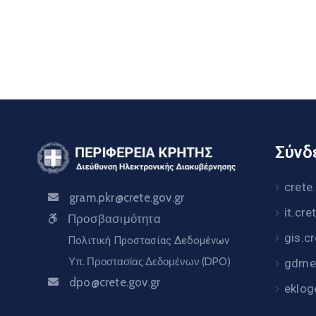
Σύνδε
crete
gram.pkr@crete.gov.gr
it.cre
Προσβασιμότητα
gis.c
Πολιτική Προστασίας Δεδομένων
Υπ. Προστασίας Δεδομένων (DPO)
gdme.
dpo@crete.gov.gr
eklog