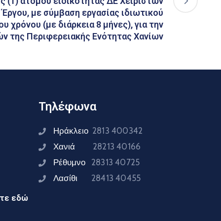
 (1) ατόμου ειδικότητας ΔΕ Χειριστών
Έργου, με σύμβαση εργασίας ιδιωτικού
υ χρόνου (με διάρκεια 8 μήνες), για την
ν της Περιφερειακής Ενότητας Χανίων
Τηλέφωνα
Ηράκλειο
2813 400342
Χανιά
28213 40166
Ρέθυμνο
28313 40725
Λασίθι
28413 40455
ίτε εδώ