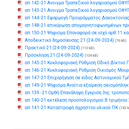
απ 142-21 Ανοιγμα Τραπεζικού λογαριασμού ΟΦ
απ 143-21 Ανοιγμα Τραπεζικού λογαριασμού ΟΦ
απ 144-21 Εφαρμογή Προγράμματος Δακοκτονίας
απ 148-21 επικύρωση απομαγνητοφωνημένων πρ
απ 150-21 Ψήφισμα Επαναφορά σε ισχύ αρθ 11 και
Αποδεικτικό δημοσίευσης 21 (24-09-2024)
(76 kB)
Πρακτικό 21 (24-09-2024)
(110 kB)
Πρόσκληση 21 (24-09-2024)
(104 kB)
απ 145-21 Κυκλοφοριακή Ρύθμιση Οδικό Δίκτυο 
απ 146-21 Κυκλοφοριακή Ρύθμιση Οικισμός Μου
απ 147-21 Επιχορήγηση σε είδος Αστυνομικού Τ
απ 149-21 Ψήφισμα Αναίτια εξαίρεση σεισμόπλ
απ 139 -21 Ορθή Επανάληψη Εγκριση 3ης τροποπ
απ 140-21 εκτέλεση προϋπολογισμού Β τριμήνου
απ 141-21 Καταστροφή άχρηστου υλικού ΠΚ
(743 