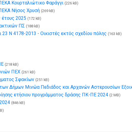
ΥΠΕΚΑ Κουρταλιώτικο Φαράγγι
(226 kB)
ΥΠΕΚΑ Νήσος Χρυσή
(269 kB)
 έτους 2025
(172 kB)
ακτικών ΠΣ
(188 kB)
 23 Ν 4178-2013 - Οικιστές εκτός σχεδίου πόλης
(163 kB)
ΠΕ
(218 kB)
ρνιών ΠΕΧ
(261 kB)
μήματος Σφακίων
(251 kB)
ηκτων Δήμων Μινώα Πεδιάδος και Αρχανών Αστερουσίων Εξο
οίησης ετήσιου προγράμματος δράσης ΠΚ-ΠΕ 2024
(2 MB)
 2024
(846 kB)
kB)