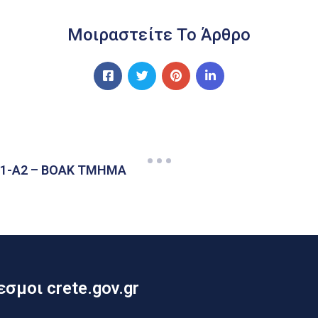
Μοιραστείτε Το Άρθρο
1-Α2 – ΒΟΑΚ ΤΜΗΜΑ
σμοι crete.gov.gr