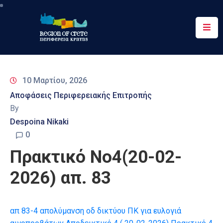
Περιφέρεια
Ενημέρωση
10 Μαρτίου, 2026
Έργα
Αποφάσεις Περιφερειακής Επιτροπής
&
By
Δράσεις
Despoina Nikaki
Ψηφιακές
0
Υπηρεσίες
Πρακτικό Νο4(20-02-
Επικοινωνία
2026) απ. 83
απ 83-4 απολύμανση οδ δικτύου ΠΚ για ευλογιά