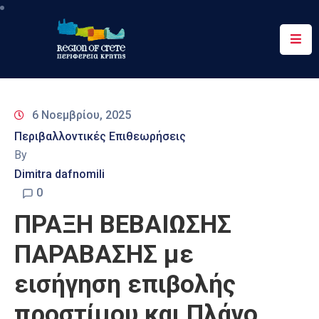
Περιφέρεια
Ενημέρωση
6 Νοεμβρίου, 2025
Έργα
Περιβαλλοντικές Επιθεωρήσεις
&
By
Δράσεις
Dimitra dafnomili
Ψηφιακές
0
Υπηρεσίες
ΠΡΑΞΗ ΒΕΒΑΙΩΣΗΣ
Επικοινωνία
ΠΑΡΑΒΑΣΗΣ με
εισήγηση επιβολής
προστίμου και Πλάνο