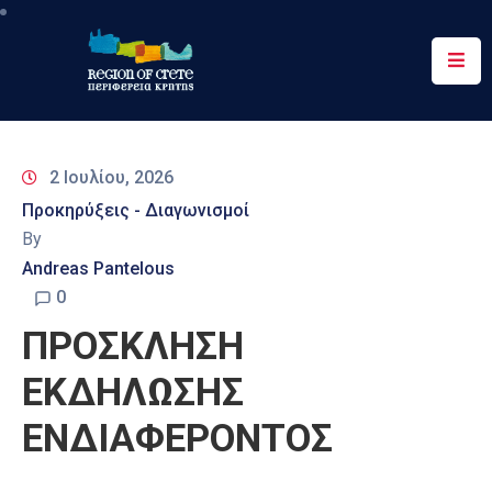
Περιφέρεια
Ενημέρωση
2 Ιουλίου, 2026
Έργα
Προκηρύξεις - Διαγωνισμοί
&
By
Δράσεις
Andreas Pantelous
Ψηφιακές
0
Υπηρεσίες
ΠΡΟΣΚΛΗΣΗ
Επικοινωνία
ΕΚΔΗΛΩΣΗΣ
ΕΝΔΙΑΦΕΡΟΝΤΟΣ